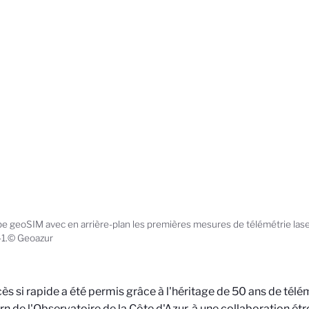
pe geoSIM avec en arrière-plan les premières mesures de télémétrie laser
1.© Geoazur
ès si rapide a été permis grâce à l'héritage de 50 ans de télé
rn de l'Observatoire de la Côte d'Azur, à une collaboration étr