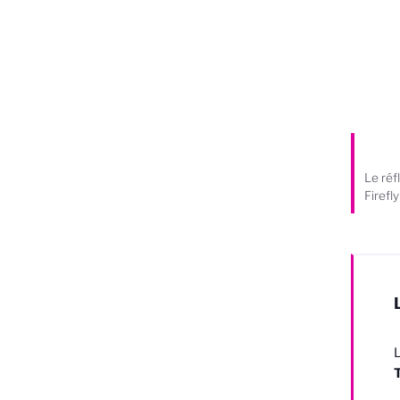
Le réf
Firefl
T