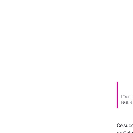
L’équi
NGLR-
Ce succ
de Cale