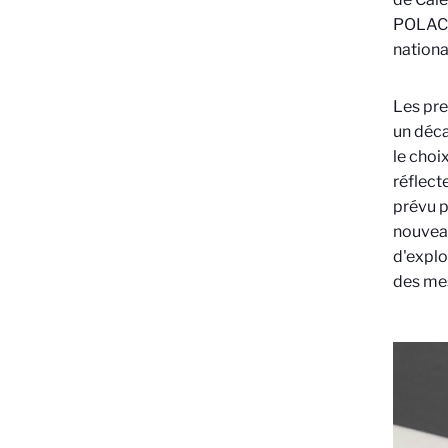
POLAC 
nationa
Les pre
un déca
le choi
réflect
prévu p
nouveau
d'explo
des mes