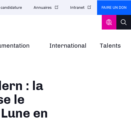
FAIRE UN DON
 candidature
Annuaires
Intranet
umentation
International
Talents
ern : la
se le
 Lune en