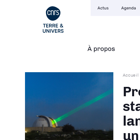
Navigation
Aller
Actus
Agenda
secondaire
au
contenu
principal
À propos
Navigation
principale
Fil
Accueil
d'Ari
Pr
st
la
un