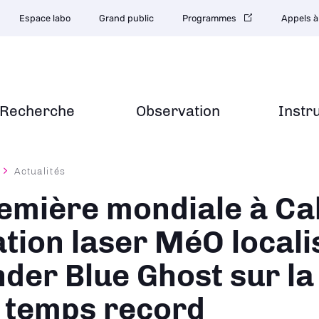
Espace labo
Grand public
Programmes
Appels à
Recherche
Observation
Instr
Actualités
ane
emière mondiale à Cal
ation laser MéO locali
nder Blue Ghost sur la
 temps record