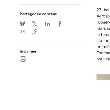
27 heu
Partager ce contenu
Aeros
(Observ
mars au
le temp
station
premiè
Imprimer
Fondam
nouveau