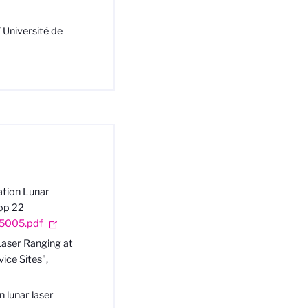
 Université de
ration Lunar
op 22
/5005.pdf
 Laser Ranging at
ce Sites",
n lunar laser