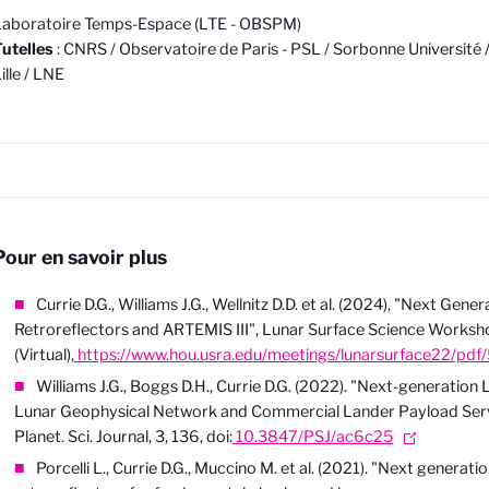
Laboratoire Temps-Espace (LTE - OBSPM)
utelles
: CNRS / Observatoire de Paris - PSL / Sorbonne Université /
ille / LNE
Pour en savoir plus
Currie D.G., Williams J.G., Wellnitz D.D. et al. (2024), "Next Gene
Retroreflectors and ARTEMIS III", Lunar Surface Science Worksh
(Virtual),
https://www.hou.usra.edu/meetings/lunarsurface22/pdf
Williams J.G., Boggs D.H., Currie D.G. (2022). "Next-generation
Lunar Geophysical Network and Commercial Lander Payload Servi
Planet. Sci. Journal, 3, 136, doi:
10.3847/PSJ/ac6c25
Porcelli L., Currie D.G., Muccino M. et al. (2021). "Next generatio