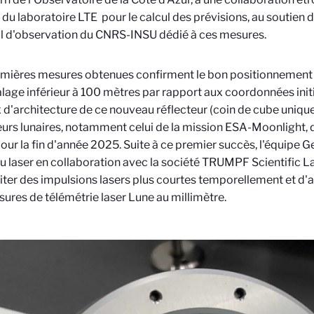
du laboratoire LTE
pour le calcul des prévisions, au soutien 
l d'observation du CNRS-INSU dédié à ces mesures.
mières mesures obtenues confirment le bon positionnement d
lage inférieur à 100 mètres par rapport aux coordonnées initia
x d'architecture de ce nouveau réflecteur (coin de cube unique
eurs lunaires, notamment celui de la mission ESA-Moonlight, 
our la fin d'année 2025. Suite à ce premier succès, l'équipe 
 laser en collaboration avec la société TRUMPF Scientific L
iter des impulsions lasers plus courtes temporellement et d'a
ures de télémétrie laser Lune au millimètre.