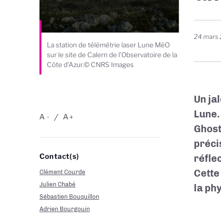
24 mars
La station de télémétrie laser Lune MéO
sur le site de Calern de l’Observatoire de la
Côte d’Azur.© CNRS Images
Un ja
Lune.
A
A
-
+
Ghost
préci
Contact(s)
réfle
Cette
Clément Courde
Julien Chabé
la ph
Sébastien Bouquillon
Adrien Bourgouin