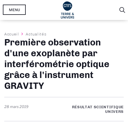
Aller
MENU
au
contenu
principal
Fil
Accueil
Actualités
Première observation
d'Ariane
d'une exoplanète par
interférométrie optique
grâce à l'instrument
GRAVITY
28 mars 2019
RÉSULTAT SCIENTIFIQUE
UNIVERS