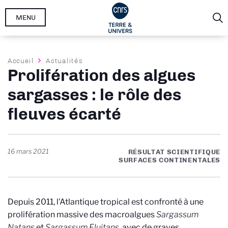
Aller
MENU
au
contenu
principal
Fil
Accueil
Actualités
Prolifération des algues
d'Ariane
sargasses : le rôle des
fleuves écarté
16 mars 2021
RÉSULTAT SCIENTIFIQUE
SURFACES CONTINENTALES
Depuis 2011, l'Atlantique tropical est confronté à une
prolifération massive des macroalgues
Sargassum
Natans
et
Sargassum Fluitans
, avec de graves