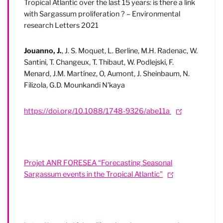
Tropical Atlantic over the last 15 years: is there a link
with Sargassum proliferation ? – Environmental
research Letters 2021
Jouanno, J.
, J. S. Moquet, L. Berline, M.H. Radenac, W.
Santini, T. Changeux, T. Thibaut, W. Podlejski, F.
Menard, J.M. Martínez, O, Aumont, J. Sheinbaum, N.
Filizola, G.D. Mounkandi N'kaya
https://doi.org/10.1088/1748-9326/abe11a
Projet ANR FORESEA “Forecasting Seasonal
Sargassum events in the Tropical Atlantic”