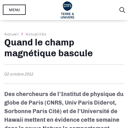
Aller
MENU
au
contenu
principal
Fil
Accueil
Actualités
Quand le champ
d'Ariane
magnétique bascule
02 octobre 2012
Des chercheurs de l’Institut de physique du
globe de Paris (CNRS, Univ Paris Diderot,
Sorbonne Paris Cité) et de l’Université de
Hawaii mettent en évidence cette semaine