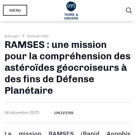
Aller
MENU
au
contenu
principal
Fil
Accueil
Actualités
RAMSES : une mission
d'Ariane
pour la compréhension des
astéroïdes géocroiseurs à
des fins de Défense
Planétaire
18 décembre 2025
UNIVERS
La mission RAMSES (Rapid Apophis