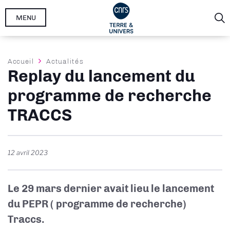
Aller
MENU
au
contenu
principal
Fil
Accueil
Actualités
Replay du lancement du
d'Ariane
programme de recherche
TRACCS
12 avril 2023
Le 29 mars dernier avait lieu le lancement
du PEPR ( programme de recherche)
Traccs.