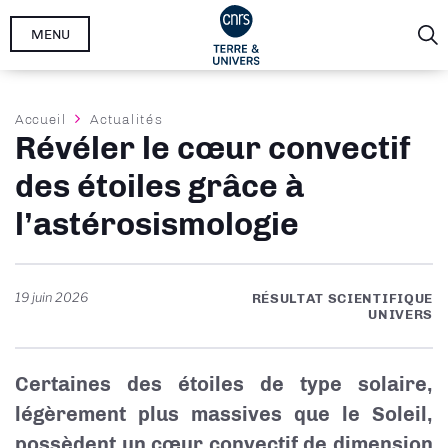
Aller
MENU
au
contenu
principal
Fil
Accueil
Actualités
Révéler le cœur convectif
d'Ariane
des étoiles grâce à
l’astérosismologie
19 juin 2026
RÉSULTAT SCIENTIFIQUE
UNIVERS
Certaines des étoiles de type solaire,
légèrement plus massives que le Soleil,
possèdent un cœur convectif de dimension