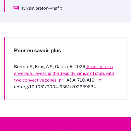
sylvain.breton@inaf.it
Pour en savoir plus
Breton, S., Brun, A.S., Garcia, R. 2026,
From core to
envelope: revealing the deep dynamics of stars with
two convective zones
, A&A, 710, A10
doi.org/10.1051/0004-6361/202659634