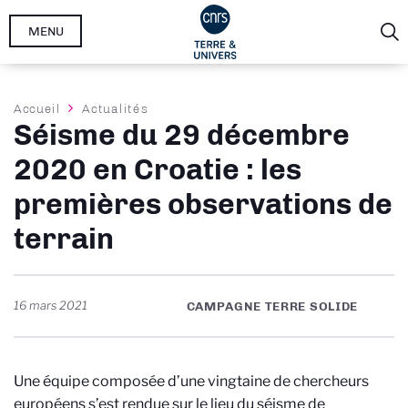
Aller
MENU
au
contenu
principal
Fil
Accueil
Actualités
Séisme du 29 décembre
d'Ariane
2020 en Croatie : les
premières observations de
terrain
16 mars 2021
CAMPAGNE TERRE SOLIDE
Une équipe composée d’une vingtaine de chercheurs
européens s’est rendue sur le lieu du séisme de