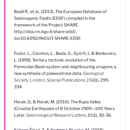
Basili R., et al., (2013). The European Database of
Seismogenic Faults (EDSF) compiled in the
framework of the Project SHARE.
http://diss.rm.ingv.it/share-edsf/,
doi:10.6092/INGV.IT-SHARE-EDSF.
Fodor, L., Csontos, L., Bada, G., Györfi, I., & Benkovics,
L. (1999). Tertiary tectonic evolution of the
Pannonian Basin system and neighbouring orogens: a
new synthesis of palaeostress data.
Geological
Society, London, Special Publications
,
156
(1), 295-
334.
Herak, D., & Herak, M. (2010). The Kupa Valley
(Croatia) Earthquake of 8 October 1909—100 Years
Later.
Seismological Research Letters
,
81
(1), 30-36.