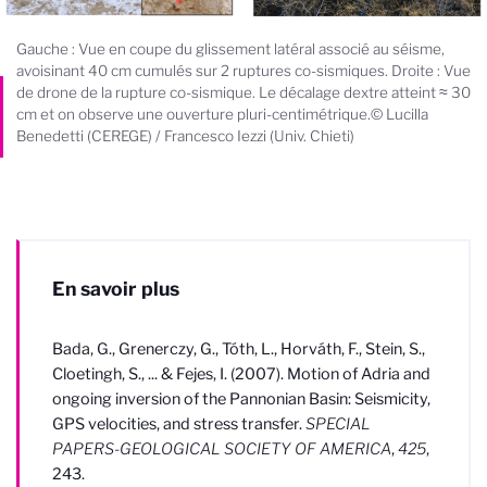
Gauche : Vue en coupe du glissement latéral associé au séisme,
avoisinant 40 cm cumulés sur 2 ruptures co-sismiques. Droite : Vue
de drone de la rupture co-sismique. Le décalage dextre atteint ≈ 30
cm et on observe une ouverture pluri-centimétrique.© Lucilla
Benedetti (CEREGE) / Francesco Iezzi (Univ. Chieti)
En savoir plus
Bada, G., Grenerczy, G., Tóth, L., Horváth, F., Stein, S.,
Cloetingh, S., ...
& Fejes, I. (2007). Motion of Adria and
ongoing inversion of the Pannonian Basin: Seismicity,
GPS velocities, and stress transfer.
SPECIAL
PAPERS-GEOLOGICAL SOCIETY OF AMERICA
,
425
,
243.