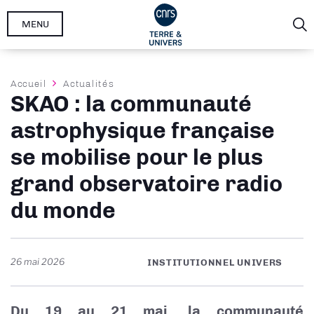
Aller
MENU
au
contenu
principal
Fil
Accueil
Actualités
SKAO : la communauté
d'Ariane
astrophysique française
se mobilise pour le plus
grand observatoire radio
du monde
26 mai 2026
INSTITUTIONNEL UNIVERS
Du 19 au 21 mai, la communauté