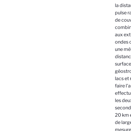
la dist
pulse ra
de couv
combina
aux ext
ondes o
une mét
distanc
surface
géostro
lacs et 
faire l'
effectu
les deu
seconda
20 km e
de larg
mesures