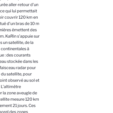
urée aller-retour d'un
 ce qui lui permettait
oir couvrir 120 km en
itué d’un bras de 10 m
rnières émettent des
m. KaRin s’appuie sur
un satellite, de la
x continentales à
que : des courants
’eau stockée dans les
n faisceau radar pour
 du satellite, pour
oint observé au sol et
 L’altimètre
 la zone aveugle de
tellite mesure 120 km
lement 21 jours. Ces
porel des zones