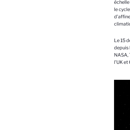
échelle
le cycl
d’affin
climati
Le 15 d
depuis 
NASA, T
l’UK et