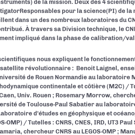
nstruments) de la mission. Deux des 4 scientifi
tigator
Responsables pour la science
(PI) de la
illent dans un des nombreux laboratoires du C
ontribué. À travers sa Division technique, le C
ment impliqué dans la phase de calibration/val
scientifiques nous expliquent le fonctionnement 
 satellite révolutionnaire : Benoit Laignel, en
Université de Rouen Normandie au laboratoire
odynamique continentale et côtière (M2C) / Tu
 Caen, Univ. Rouen
; Rosemary Morrow, cherch
versité de Toulouse-Paul Sabatier au laboratoi
Laboratoire d'études en géophysique et océano
S-OMP) / Tutelles : CNRS, CNES, IRD, UT3 Paul
amaria, chercheur CNRS au LEGOS-OMP ; Manu