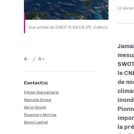
12 déce
Vue artiste de SWOT © NASA/JPL-Caltech
Jamai
mesur
A
A
-
+
SWOT 
le CN
de mi
Contact(s)
clima
Sylvain Biancamaria
inonda
Manuela Grippa
Aaron Boone
Pionn
Rosemary Morrow
impor
Benoit Laignel
la pré