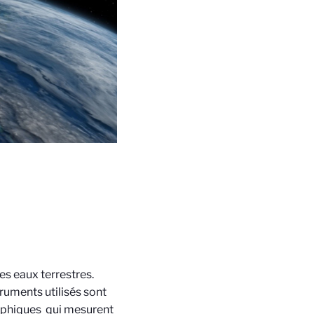
es eaux terrestres.
truments utilisés sont
aphiques
qui mesurent