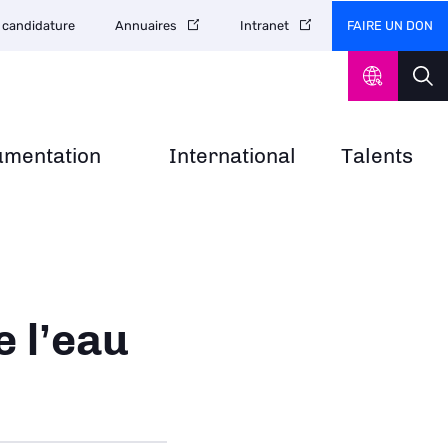
FAIRE UN DON
 candidature
Annuaires
Intranet
umentation
International
Talents
e l’eau