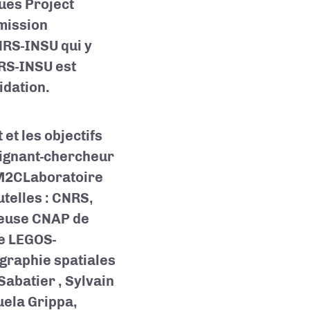
ques Project
 mission
NRS-INSU qui y
NRS-INSU est
idation.
et les objectifs
seignant-chercheur
 M2C
Laboratoire
telles : CNRS,
euse CNAP de
re LEGOS-
graphie spatiales
 Sabatier
, Sylvain
ela Grippa,