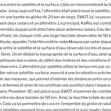
ance entre le satellite et la surface-cible en chronométrant la d
dar. Jusqu’aujourd’hui, l’altimètre était placé sous le satellite,
rir une bande du globe de 20 km de large. SWOT, lui, va pouv
nt deux radars et un altimètre. Le principal, KaRin, est const
rémités duquel sont attachées deux antennes radars. Ces de
ffrant, de chaque côté, une large fauchée observable de 50 k
hode, appelée l’interférométrie radar
Mesure par radar depuis 
e entre le satellite et la surface d’eau observée (ocens et eau
 libre). On en déduit la topographie de la surface d’eau, ainsi 
phiques des océans, du débit des rivières et des variations d
réservoirs. L'altimétrie par satellite utilise le temps mis par u
aller-retour satellite-surface, associé à une localisation précise
er ses mesures.
, qui permet d’estimer les distances entre un p
x antennes et ainsi de reconstituer une position dans l’espace.
ire, Poseidon-3C, est placé sous SWOT et permet de combler
ntre les deux bandes de 50 km. Ainsi, la fauchée totale du sa
e. Cela va lui permettre de couvrir l’ensemble du globe en seu
 répétées pendant trois ans permettront le suivi spatio-tem