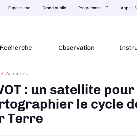
Espace labo
Grand public
Programmes
Appels à
Recherche
Observation
Instr
Actualités
ane
OT : un satellite pour
rtographier le cycle d
r Terre