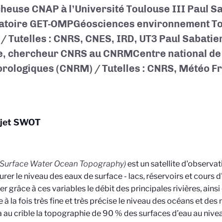
heuse CNAP à l’Université Toulouse III Paul Sa
atoire GET-OMP
Géosciences environnement To
/ Tutelles : CNRS, CNES, IRD, UT3 Paul Sabatie
e, chercheur CNRS au CNRM
Centre national d
rologiques (CNRM) / Tutelles : CNRS, Météo F
ojet SWOT
(Surface Water Ocean Topography)
est un satellite d'observat
rer le niveau des eaux de surface - lacs, réservoirs et cours d'e
er grâce à ces variables le débit des principales rivières, ain
 à la fois très fine et très précise le niveau des océans et des 
 au crible la topographie de 90 % des surfaces d’eau au nivea