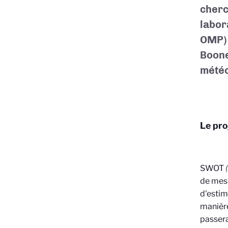
cherc
labor
OMP) 
Boon
météo
Le pr
SWOT
de mesu
d'estim
manière
passera