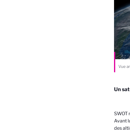
Vue a
Un sat
SWOT n’
Avant l
des alt