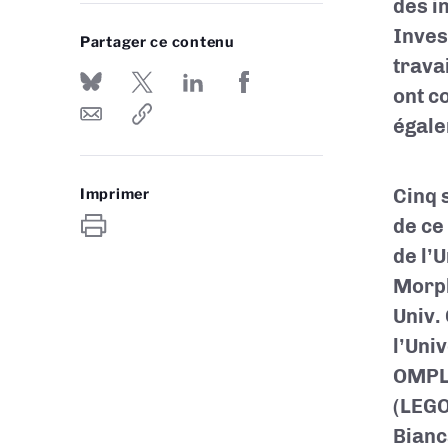
des i
Inves
Partager ce contenu
trava
ont c
égale
Cinq 
Imprimer
de ce
de l’
Morph
Univ.
l’Uni
OMP
(LEGO
Bianc