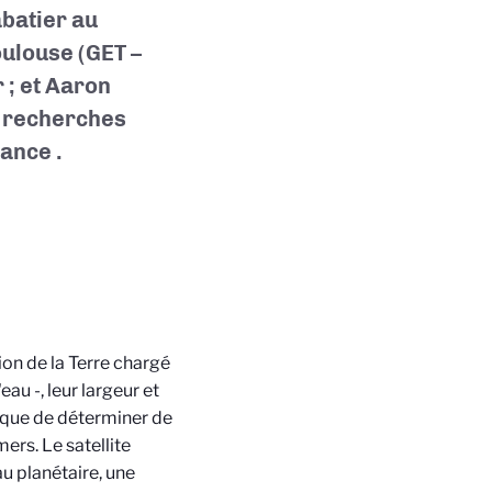
batier au
ulouse (GET –
r
; et Aaron
e recherches
rance
.
ion de la Terre chargé
au -, leur largeur et
si que de déterminer de
mers. Le satellite
u planétaire, une