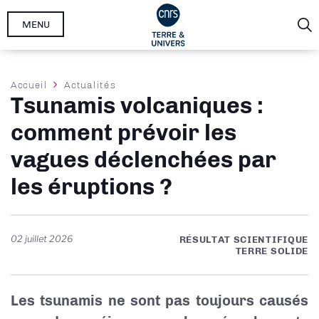
Aller
MENU
au
contenu
principal
Fil
Accueil
Actualités
Tsunamis volcaniques :
d'Ariane
comment prévoir les
vagues déclenchées par
les éruptions ?
02 juillet 2026
RÉSULTAT SCIENTIFIQUE
TERRE SOLIDE
Les tsunamis ne sont pas toujours causés