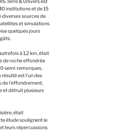
NRS Terre & Univers est
0 institutions et de 15
sé diverses sources de
tellites et simulations
oise quelques jours
gâts.
trefois à 1,2 km, était
me de roche effondrée
000 semi-remorques,
résulté est l’un des
u de l'effondrement,
et détruit plusieurs
ière, était
e étude soulignent le
et leurs répercussions