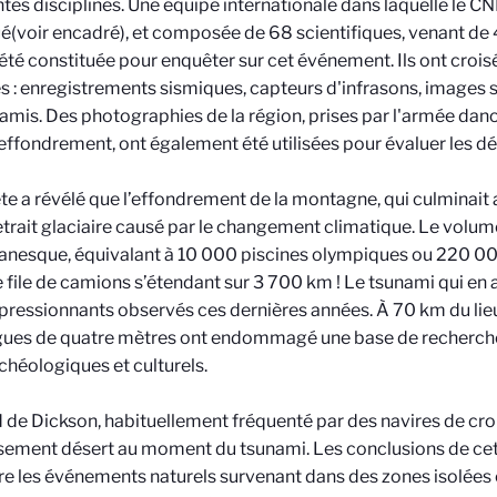
ntes disciplines. Une équipe internationale dans laquelle le C
é(voir encadré), et composée de 68 scientifiques, venant de 4
 été constituée pour enquêter sur cet événement. Ils ont croi
 : enregistrements sismiques, capteurs d'infrasons, images sa
amis. Des photographies de la région, prises par l'armée dan
'effondrement, ont également été utilisées pour évaluer les dé
te a révélé que l’effondrement de la montagne, qui culminait au
etrait glaciaire causé par le changement climatique. Le volu
itanesque, équivalant à 10 000 piscines olympiques ou 220 
e file de camions s’étendant sur 3 700 km ! Le tsunami qui en a 
pressionnants observés ces dernières années. À 70 km du lie
ues de quatre mètres ont endommagé une base de recherche 
rchéologiques et culturels.
d de Dickson, habituellement fréquenté par des navires de crois
ement désert au moment du tsunami. Les conclusions de cett
tre les événements naturels survenant dans des zones isolées 