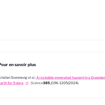
Pour en savoir plus
ristian Svennevig
et al.
,
A rockslide-generated tsunami in a Greenlan
arth for 9 days
.
Science
385
,1196-1205(2024).