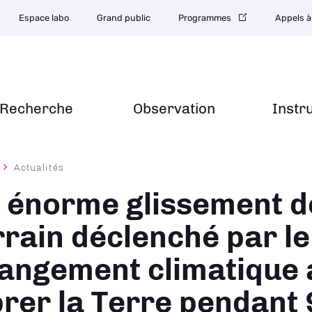
Espace labo
Grand public
Programmes
Appels à
Recherche
Observation
Instr
Actualités
ane
 énorme glissement d
rrain déclenché par le
angement climatique a
brer la Terre pendant 