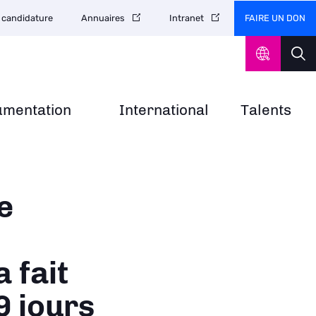
FAIRE UN DON
 candidature
Annuaires
Intranet
umentation
International
Talents
e
 fait
9 jours