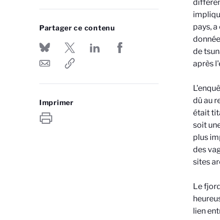
différe
impliqu
pays, a
Partager ce contenu
données
de tsun
après l
L'enquê
dû au r
Imprimer
était t
soit un
plus im
des vag
sites a
Le fjor
heureus
lien en