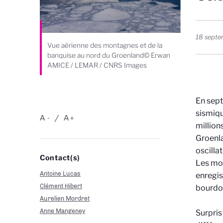
18 sept
Vue aérienne des montagnes et de la
banquise au nord du Groenland© Erwan
AMICE / LEMAR / CNRS Images
En sept
sismiqu
A
A
-
+
million
Groenla
oscilla
Contact(s)
Les mou
Antoine Lucas
enregis
Clément Hibert
bourdo
Aurelien Mordret
Anne Mangeney
Surpris