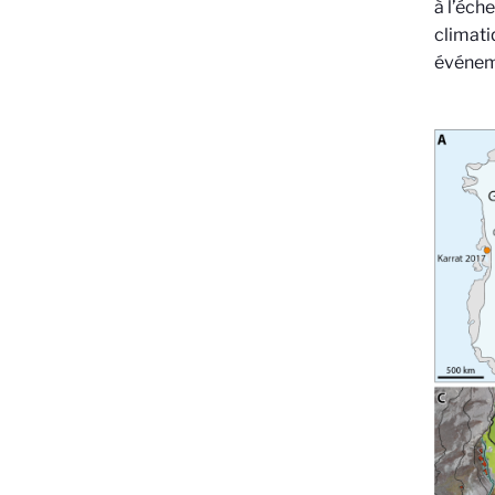
à l’éch
climati
événeme