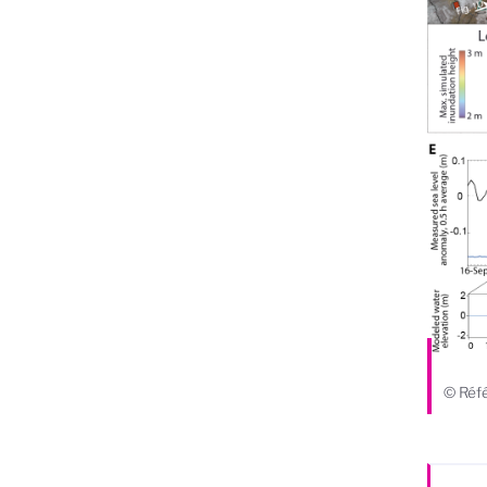
© Réf