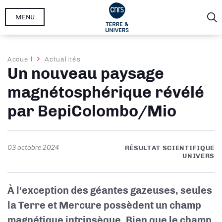
Aller
MENU
au
contenu
principal
Fil
Accueil
Actualités
Un nouveau paysage
d'Ariane
magnétosphérique révélé
par BepiColombo/Mio
03 octobre 2024
RÉSULTAT SCIENTIFIQUE
UNIVERS
À l'exception des géantes gazeuses, seules
la Terre et Mercure possèdent un champ
magnétique intrinsèque. Bien que le champ