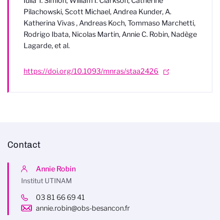
Iulia T. Simion, William I. Clarkson, Catherine
Pilachowski, Scott Michael, Andrea Kunder, A.
Katherina Vivas , Andreas Koch, Tommaso Marchetti,
Rodrigo Ibata, Nicolas Martin, Annie C. Robin, Nadège
Lagarde, et al.
https://doi.org/10.1093/mnras/staa2426
Contact
Annie Robin
Institut UTINAM
03 81 66 69 41
annie.robin@obs-besancon.fr