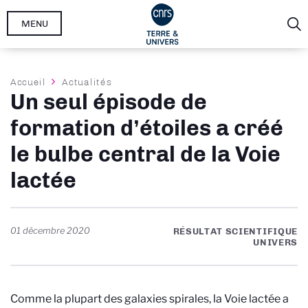
Aller
MENU
au
contenu
principal
Fil
Accueil
Actualités
Un seul épisode de
d'Ariane
formation d’étoiles a créé
le bulbe central de la Voie
lactée
01 décembre 2020
RÉSULTAT SCIENTIFIQUE
UNIVERS
Comme la plupart des galaxies spirales, la Voie lactée a