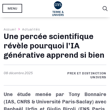
Aller
MENU
au
contenu
principal
Fil
Accueil
Actualités
Une percée scientifique
d'Ariane
révèle pourquoi l’IA
générative apprend si bien
08 décembre 2025
PRIX ET DISTINCTION
UNIVERS
Une é
tude men
ée par Tony Bonnaire
(
IAS,
CNRS & Université Paris-Saclay) avec
Rapha
ë
l Urfin et Giulio Biroli (ENS Paris
,