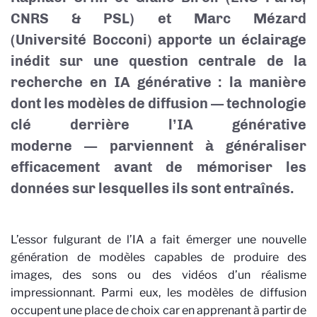
CNRS & PSL
) et Marc Mézard
(Université
Bocconi) apporte un
éclairage
inédit sur une question centrale de la
recherche en IA générative
:
la maniè
re
dont les mod
è
les de diffusion
—
technologie
clé derri
è
re l’IA géné
rative
moderne
—
parviennent à généraliser
efficacement avant de mémoriser les
données sur lesquelles ils sont entraîné
s.
L’essor fulgurant de l’
IA
a fait émerger une nouvelle
génération de mod
è
les capables de produire des
images, des sons ou des vidé
os d
’un réalisme
impressionnant. Parmi eux, les mod
è
les de diffusion
occupent une place de choix
car
en apprenant à partir de