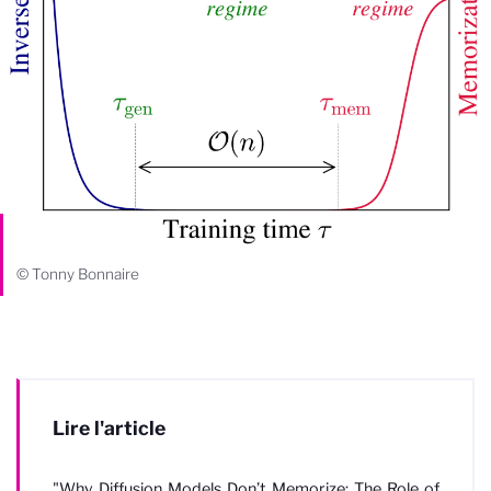
© Tonny Bonnaire
Lire l'article
"Why Diffusion Models Don
’
t Memorize: The Role of