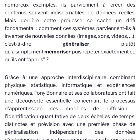
nombreux exemples, ils parviennent à créer des
contenus souvent indiscernables de données réelles.
Mais derri
è
re cette prouesse se cache un défi
fondamental : comment ces syst
è
mes parviennent-ils à
inventer de nouve
lles
données
(images, sons, videos, …)
,
c'est-à-dire
généraliser
, plutôt
qu’à
simplement
mémoriser
puis répéter exactement ce
qu’ils ont
“appris”
?
Grâce à une approche interdisciplinaire combinant
physique statistique, informatique et expériences
numériques,
Tony Bonnaire et ses collaborateurs ont fait
une
découverte essentielle
concernant
le processus
d'apprentissage des mod
è
les de diffusion
:
l’identification quantitative de deux échelles de temps
distinctes et
prévision avec une première phase de
généralisation indépendante
des
données
d’entrainement, suivie beaucoup plus longtemps après