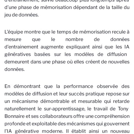
d’une phase de
mémorisation dépendant de la taille du
jeu de données
.
L’équipe
montre
que
l
e temps de mémorisation recule à
mesure que le nombre de données
d’entrainement
augmente
expliqu
a
nt
ainsi que
les IA
génératives basées sur les modèles de
diffusion
demeure
nt
dans une phase o
ù elle
s cr
é
ent
de nouvelles
données
.
En démontrant que la performance
observée
des
mod
è
les de diffusion
et leur
succè
s pratique repose sur
un mécanisme démontrable
et
mesurable
qui
retard
e
naturellement le sur-apprentissage,
le
travail
de Tony
Bonnaire et ses collaborateurs
offre une compréhension
profonde et
exploitable d
es mécanismes qui gouvernent
l’IA géné
rative moderne.
Il
établit ainsi un nouveau