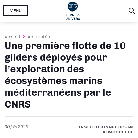
Aller
MENU
au
contenu
principal
Fil
Accueil
Actualités
Une première flotte de 10
d'Ariane
gliders déployés pour
l’exploration des
écosystèmes marins
méditerranéens par le
CNRS
30 juin 2026
INSTITUTIONNEL OCÉAN
ATMOSPHÈRE