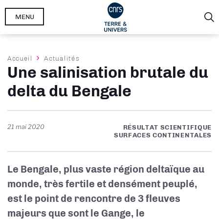
Aller
MENU
au
contenu
principal
Fil
Accueil
Actualités
Une salinisation brutale du
d'Ariane
delta du Bengale
21 mai 2020
RÉSULTAT SCIENTIFIQUE
SURFACES CONTINENTALES
Le Bengale, plus vaste région deltaïque au
monde, très fertile et densément peuplé,
est le point de rencontre de 3 fleuves
majeurs que sont le Gange, le