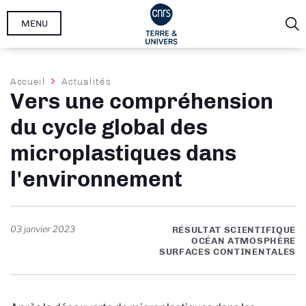
Aller
MENU
au
contenu
principal
Fil
Accueil
Actualités
Vers une compréhension
d'Ariane
du cycle global des
microplastiques dans
l'environnement
03 janvier 2023
RÉSULTAT SCIENTIFIQUE
OCÉAN ATMOSPHÈRE
SURFACES CONTINENTALES