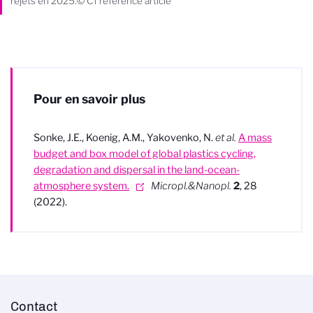
rejets en 2025.© Cf référence article
Pour en savoir plus
Sonke, J.E., Koenig, A.M., Yakovenko, N.
et al.
A mass
budget and box model of global plastics cycling,
degradation and dispersal in the land-ocean-
atmosphere system.
Micropl.&Nanopl.
2
, 28
(2022).
Contact