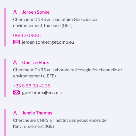
Jeroen Sonke
Chercheur CNRS au laboratoire Géosciences
environnement Toulouse (GET)
0651270885
jeroen.sonke@get.omp.eu
Gael Le Roux
Chercheur CNRS au Laboratoire écologie fonctionnelle et
environnement (LEFE)
+33 6 88 98 41 35
gael.leroux@ensat.fr
Jennie Thomas
Chercheure CNRS à l’Institut des géosciences de
l'environnement (IGE)