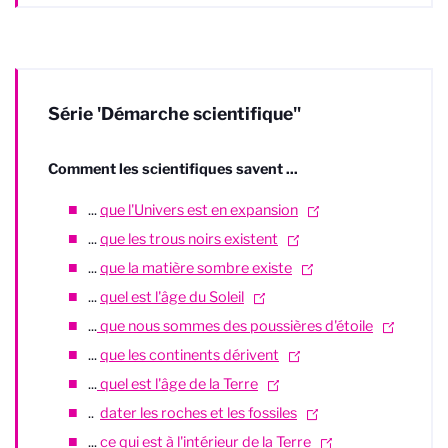
Série 'Démarche scientifique"
Comment les scientifiques savent ...
...
que l'Univers est en expansion
...
que les trous noirs existent
...
que la matière sombre existe
...
quel est l'âge du Soleil
...
que nous sommes des poussières d'étoile
...
que les continents dérivent
...
quel est l'âge de la Terre
..
dater les roches et les fossiles
...
ce qui est à l'intérieur de la Terre