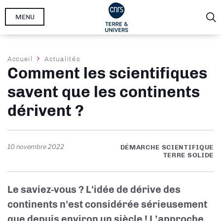
Aller
MENU
au
contenu
principal
Fil
Accueil
Actualités
Comment les scientifiques
d'Ariane
savent que les continents
dérivent ?
10 novembre 2022
DÉMARCHE SCIENTIFIQUE
TERRE SOLIDE
Le saviez-vous ? L'idée de dérive des
continents n'est considérée sérieusement
que depuis environ un siècle ! L’approche