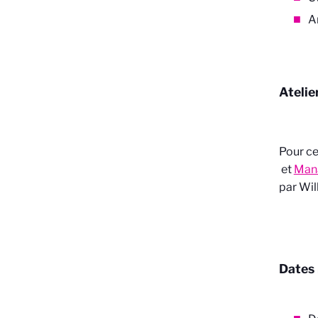
A
Atelie
Pour ce
et
Man
par Wil
Dates 