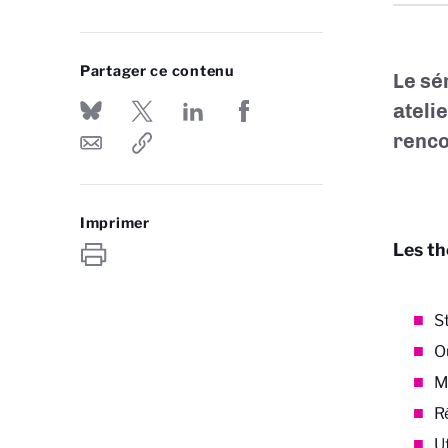
Partager ce contenu
Le sé
ateli
renco
Imprimer
Les t
S
O
M
R
U