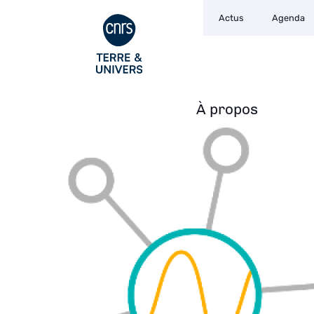
Navigation
Aller
Actus
Agenda
secondaire
au
contenu
principal
À propos
Navigation
principale