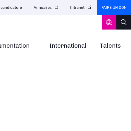
FAIRE UN DON
 candidature
Annuaires
Intranet
umentation
International
Talents