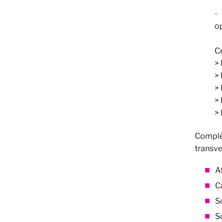
op
Ce
> 
> 
>
> 
> 
Complèt
transve
A
C
S
S