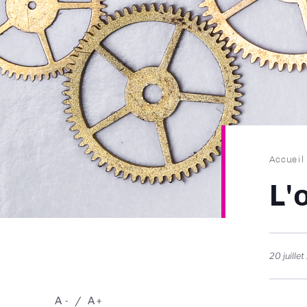
Fil
Accueil
d'Ari
L'
20 juille
A
A
-
+