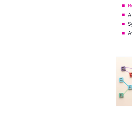
R
A
S
A