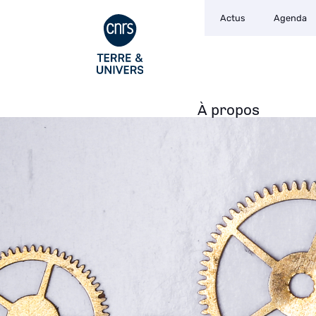
Navigation
Aller
Actus
Agenda
secondaire
au
contenu
principal
À propos
Navigation
principale