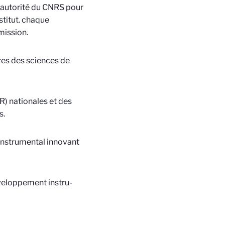
l’autorité du CNRS pour
nstitut. chaque
mission.
ires des sciences de
R) nationales et des
s.
 instrumental innovant
veloppement instru­