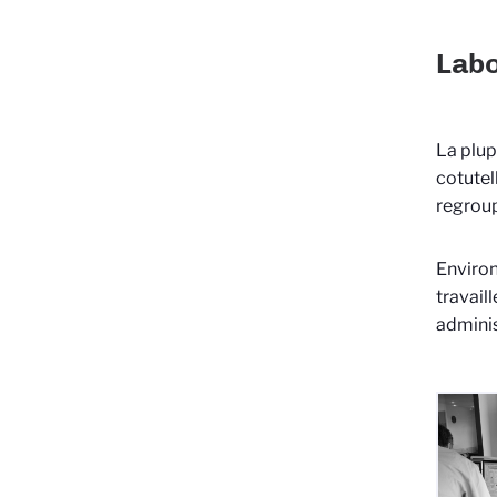
Labo
La plup
cotutel
regroup
Environ
travail
adminis