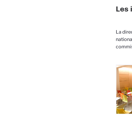
Les 
La dire
nationa
commiss