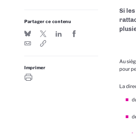
Si les
rattac
Partager ce contenu
plusi
Au sièg
Imprimer
pour per
La dire
d
d