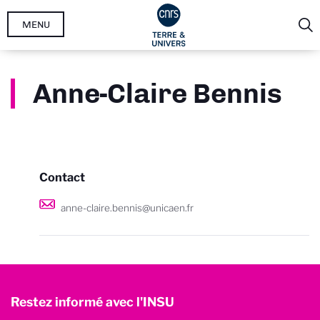
Aller
MENU
au
contenu
principal
Anne-Claire Bennis
Contact
anne-claire.bennis@unicaen.fr
Restez informé avec l'INSU