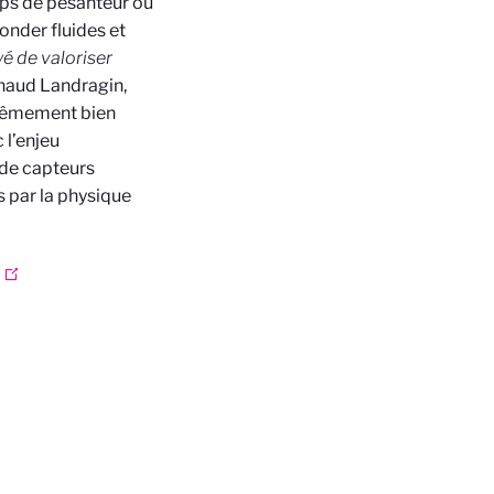
mps de pesanteur ou
sonder fluides et
yé de valoriser
naud Landragin,
trêmement bien
 l’enjeu
 de capteurs
s par la physique