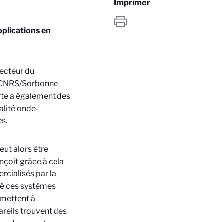
Imprimer
pplications en
recteur du
(CNRS/Sorbonne
rte a également des
ualité onde-
s.
eut alors être
çoit grâce à cela
rcialisés par la
fié ces systèmes
rmettent à
areils trouvent des