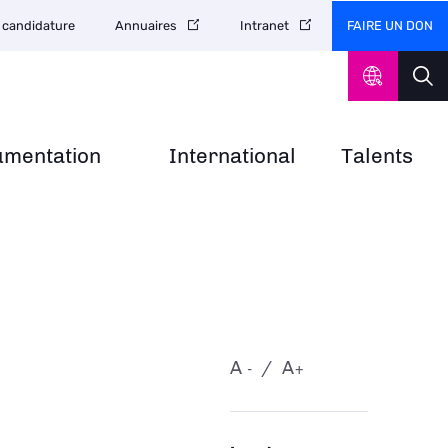
FAIRE UN DON
 candidature
Annuaires
Intranet
umentation
International
Talents
A
A
-
+