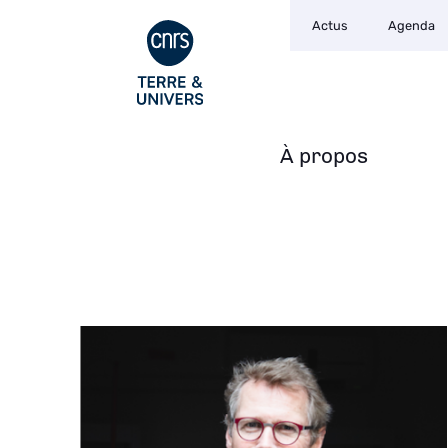
Navigation
Aller
Actus
Agenda
secondaire
au
contenu
principal
À propos
Navigation
principale