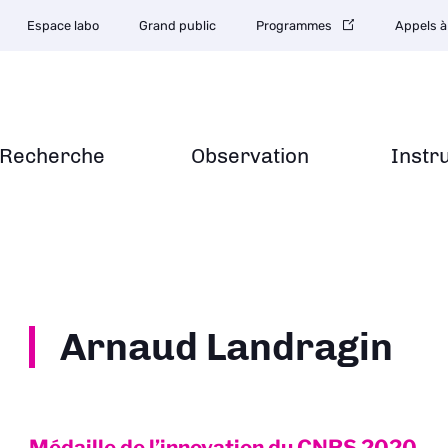
Espace labo
Grand public
Programmes
Appels à
Recherche
Observation
Instr
Arnaud Landragin
Médaille de l’innovation du CNRS
2020