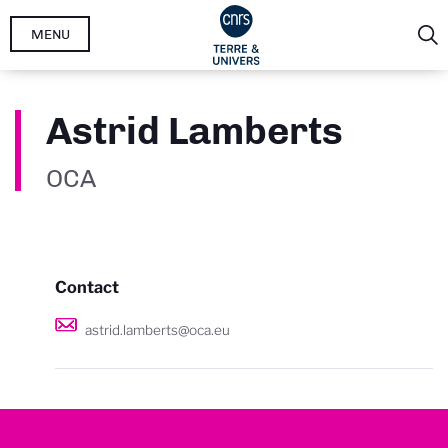
Aller
MENU
au
contenu
principal
Astrid Lamberts
OCA
Contact
astrid.lamberts@oca.eu