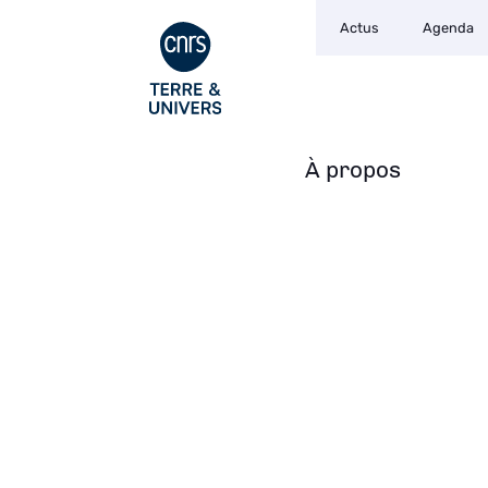
Navigation
Aller
Actus
Agenda
secondaire
au
contenu
principal
À propos
Navigation
principale