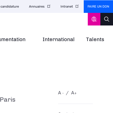
FAIRE UN DON
 candidature
Annuaires
Intranet
umentation
International
Talents
A
A
-
+
 Paris