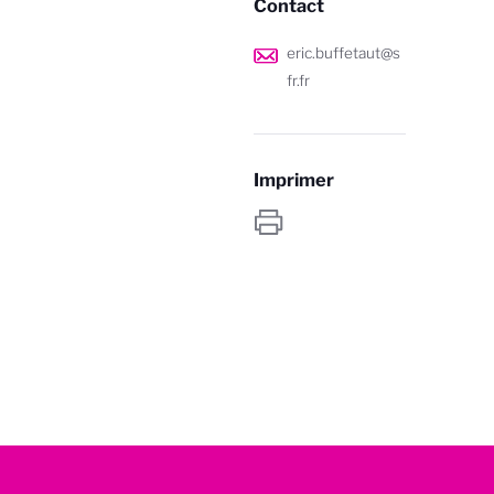
Contact
eric.buffetaut@s
fr.fr
Imprimer