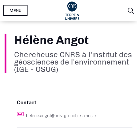
Aller
MENU
au
contenu
principal
Hélène Angot
Chercheuse CNRS à l'institut des
géosciences de l'environnement
(IGE - OSUG)
Contact
helene.angot@univ-grenoble-alpes.fr