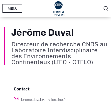
Aller
MENU
au
contenu
principal
Jérôme Duval
Directeur de recherche CNRS au
Laboratoire Interdisciplinaire
des Environnements
Continentaux (LIEC - OTELO)
Contact
jerome.duval@univ-lorraine.fr