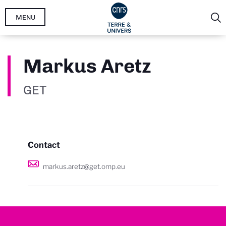
Aller
MENU
au
contenu
principal
Markus Aretz
GET
Contact
markus.aretz@get.omp.eu