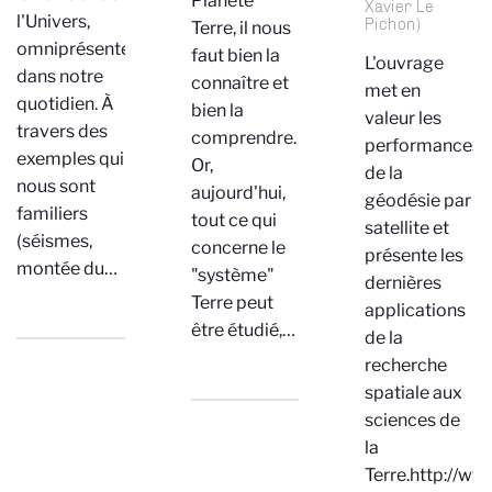
Planète
Xavier Le
l'Univers,
Pichon)
Terre, il nous
omniprésentes
faut bien la
L'ouvrage
dans notre
connaître et
met en
quotidien. À
bien la
valeur les
travers des
comprendre.
performances
exemples qui
Or,
de la
nous sont
aujourd'hui,
géodésie par
familiers
tout ce qui
satellite et
(séismes,
concerne le
présente les
montée du…
"système"
dernières
Terre peut
applications
être étudié,…
de la
recherche
spatiale aux
sciences de
la
Terre.http://w