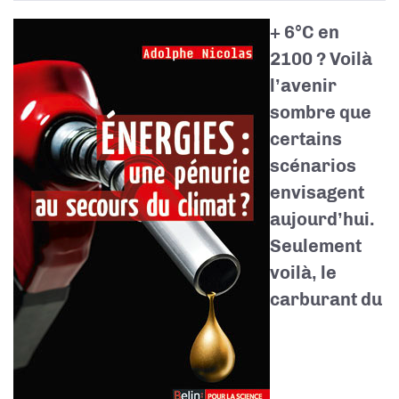
+ 6°C en
2100 ? Voilà
l’avenir
sombre que
certains
scénarios
envisagent
aujourd’hui.
Seulement
voilà, le
carburant du