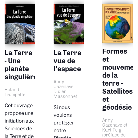
Formes
La Terre
La Terre
et
vue de
- Une
mouvemen
l'espace
planète
de la
singulière
Anny
terre -
Cazenave
Roland
Satellites
Didier
Trompette
Massonnet
et
Cet ouvrage
géodésie
Si nous
propose une
voulons
Anny
initiation aux
protéger
Cazenave et
Sciences de
Kurt Feigl
notre
(préface de
la Terre et de