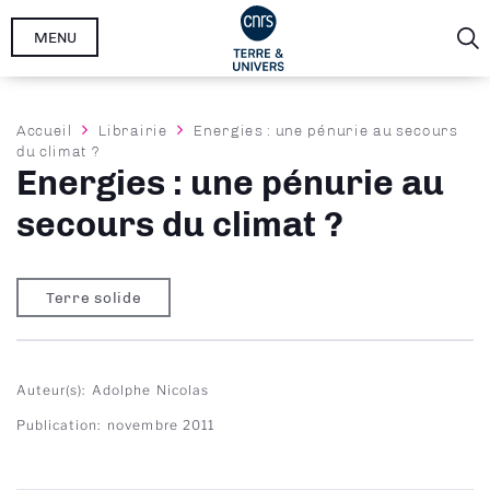
Aller
MENU
au
contenu
principal
Fil
Accueil
Librairie
Energies : une pénurie au secours
du climat ?
d'Ariane
Energies : une pénurie au
secours du climat ?
Terre solide
Auteur(s)
Adolphe Nicolas
Publication
novembre 2011