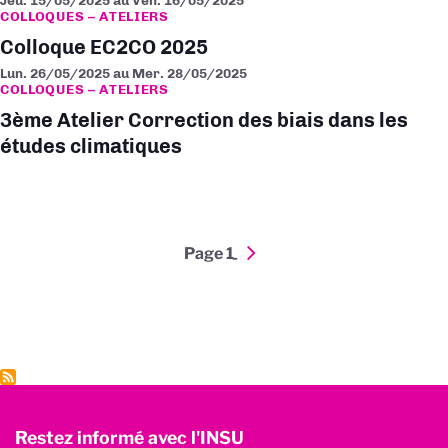
Jeu. 15/05/2025
au
Ven. 16/05/2025
COLLOQUES – ATELIERS
Colloque EC2CO 2025
Lun. 26/05/2025
au
Mer. 28/05/2025
COLLOQUES – ATELIERS
3ème Atelier Correction des biais dans les
études climatiques
Pagination
Page 1
Page
››
suivante
Restez informé avec l'INSU