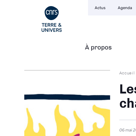
Navigation
Aller
Actus
Agenda
secondaire
au
contenu
principal
À propos
Navigation
principale
Fil
Accueil
d'Ari
Le
ch
06 mai 2