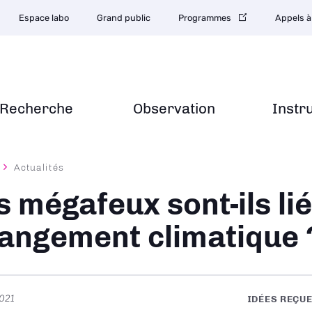
Espace labo
Grand public
Programmes
Appels à
Recherche
Observation
Instr
Actualités
ane
s mégafeux sont-ils li
angement climatique 
021
IDÉES REÇU