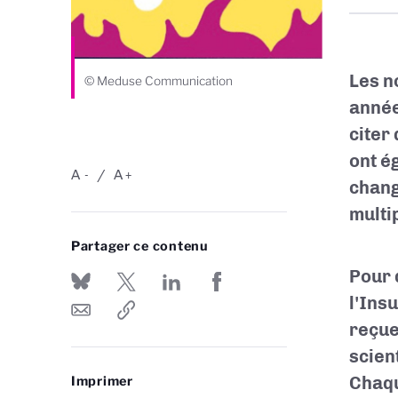
Les n
© Meduse Communication
année
citer
ont é
A
A
-
+
chang
multi
Partager ce contenu
Pour 
l'Ins
reçue 
scien
Chaqu
Imprimer