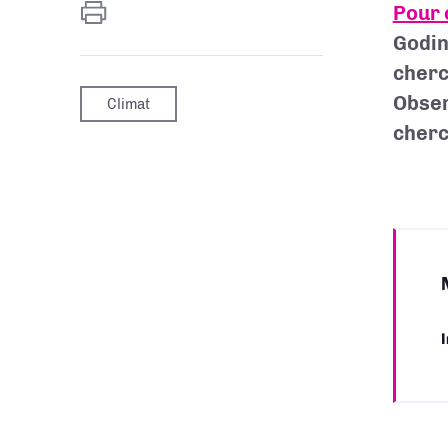
Pour 
Godin
cherc
Obser
Climat
cherc