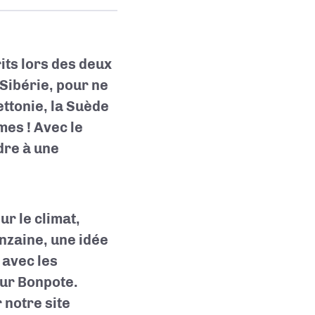
ts lors des deux
Sibérie, pour ne
ettonie, la Suède
mes ! Avec le
dre à une
r le climat,
nzaine, une idée
s avec les
sur Bonpote.
 notre site