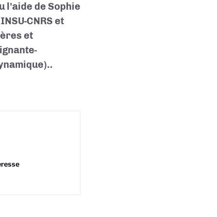
u l'aide de Sophie
l’INSU-CNRS et
ères et
ignante-
ynamique)..
resse