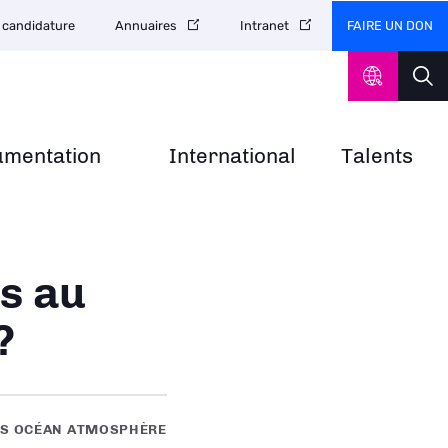
FAIRE UN DON
 candidature
Annuaires
Intranet
umentation
International
Talents
és au
?
ES OCÉAN ATMOSPHÈRE