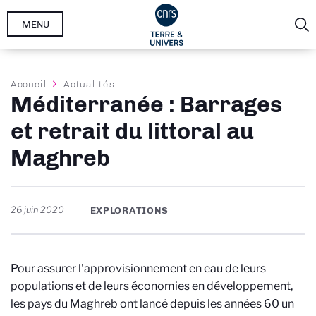
Aller
MENU
au
contenu
principal
Fil
Accueil
Actualités
Méditerranée : Barrages
d'Ariane
et retrait du littoral au
Maghreb
26 juin 2020
EXPLORATIONS
Pour assurer l'approvisionnement en eau de leurs
populations et de leurs économies en développement,
les pays du Maghreb ont lancé depuis les années 60 un